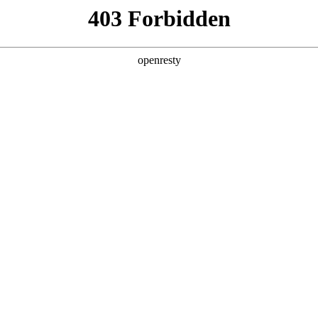
产品及服务
行业解决方案
合作伙伴
投资者关系
工智能+”规模化落地推动产业重构
2026 / 05 / 06
，《经济日报》在《“人工智能+”规模化落地推动产业重构》一文中指出
调用量已突破140万亿，两年间增长超千倍。面对这场技术洪流，如何
略及“AI for Process”理念，公司2026年Q1营收达405.6
发算力需求暴涨，企业AI应用已完成关键一跃：从边缘化的对话工具