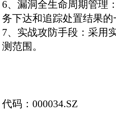
6、漏洞全生命周期管理
务下达和追踪处置结果的
7、实战攻防手段：
测范围。
代码：000034.SZ