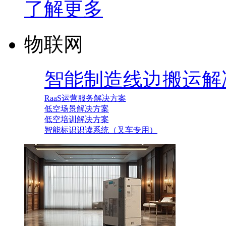
了解更多
物联网
智能制造线边搬运解
RaaS运营服务解决方案
低空场景解决方案
低空培训解决方案
智能标识识读系统（叉车专用）