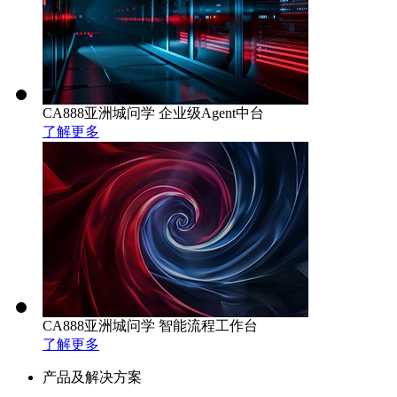
CA888亚洲城问学 企业级Agent中台
了解更多
CA888亚洲城问学 智能流程工作台
了解更多
产品及解决方案