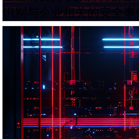
识别与企业相关的安全事