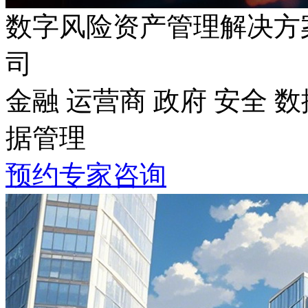
数字风险资产管理解决方
司
金融 运营商 政府 安全 
据管理
预约专家咨询