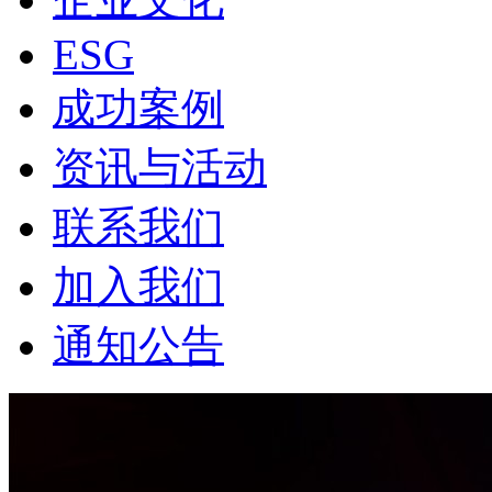
ESG
成功案例
资讯与活动
联系我们
加入我们
通知公告