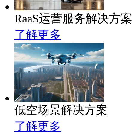
RaaS运营服务解决方案
了解更多
低空场景解决方案
了解更多