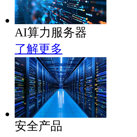
AI算力服务器
了解更多
安全产品