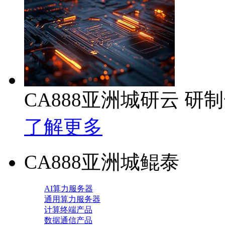
CA888亚洲城研云 
了解更多
CA888亚洲城鲲泰
AI算力服务器
通用算力服务器
计算终端产品
数据通信产品