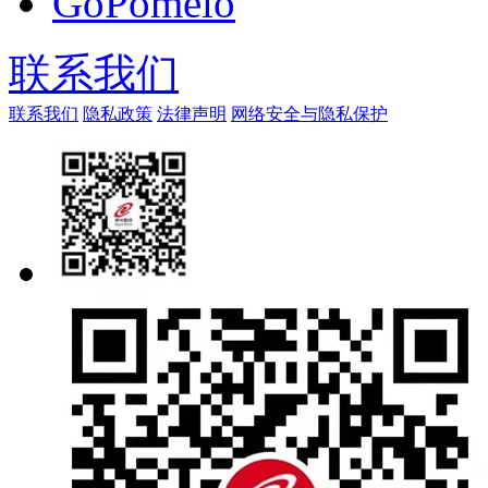
GoPomelo
联系我们
联系我们
隐私政策
法律声明
网络安全与隐私保护